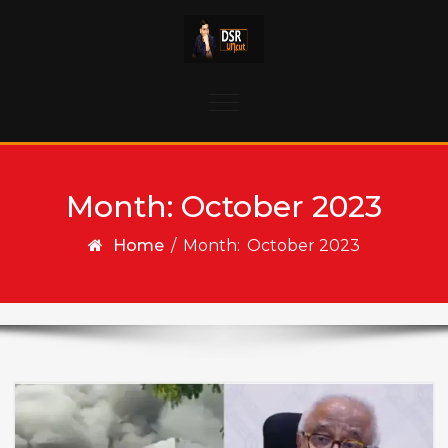
Skip to content
Toggle
navigation
Month:
October 2023
Home
/
Month:
October 2023