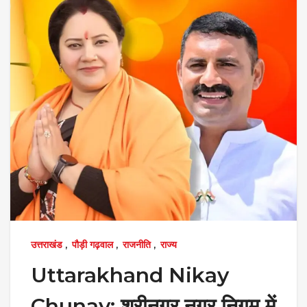
उत्तराखंड
,
पौड़ी गढ़वाल
,
राजनीति
,
राज्य
Uttarakhand Nikay
Chunav: श्रीनगर नगर निगम में