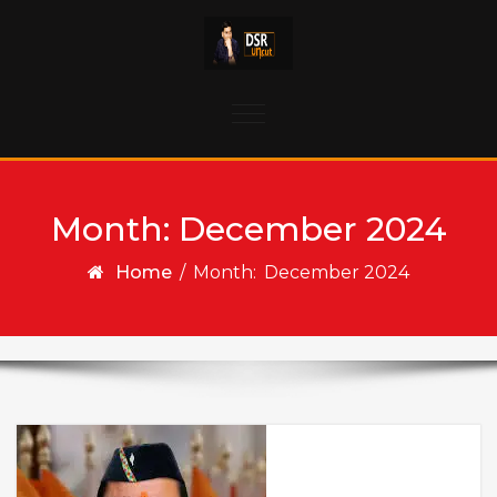
Skip to content
Toggle
navigation
Month:
December 2024
Home
/
Month:
December 2024