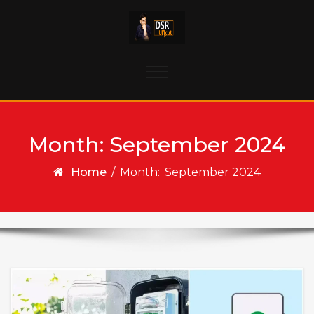
Skip to content
Toggle
navigation
Month:
September 2024
Home
/
Month:
September 2024