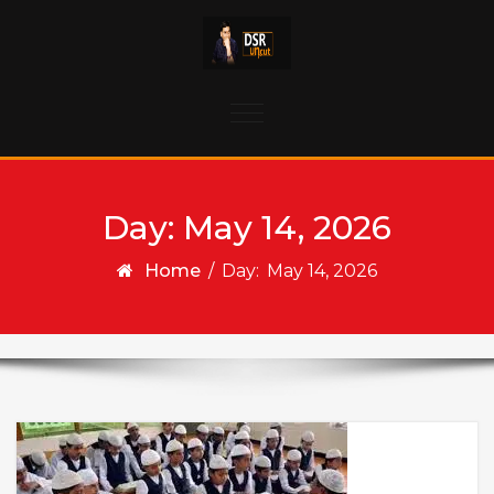
Skip to content
Toggle
navigation
Day:
May 14, 2026
Home
/
Day:
May 14, 2026