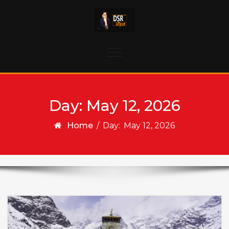
Skip to content
Toggle
navigation
Day:
May 12, 2026
Home
/
Day:
May 12, 2026