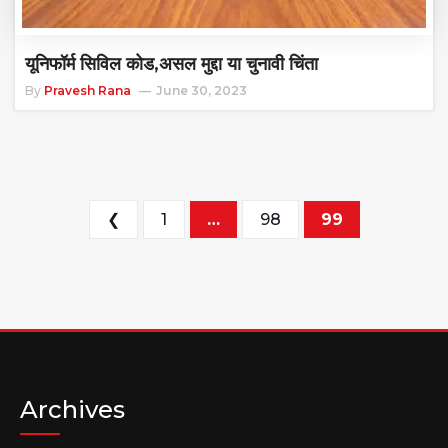
यूनिफॉर्म सिविल कोड,असल मुद्दा या चुनावी चिंता
By
Pravesh Rana
June 30, 2023
Posts pagination
❮
1
…
98
99
Archives